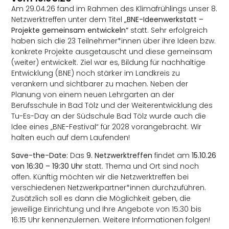
Am 29.04.26 fand im Rahmen des Klimafrühlings unser 8.
Netzwerktreffen unter dem Titel
„BNE-Ideenwerkstatt –
Projekte gemeinsam entwickeln“
statt. Sehr erfolgreich
haben sich die 23 Teilnehmer*innen über ihre Ideen bzw.
konkrete Projekte ausgetauscht und diese gemeinsam
(weiter) entwickelt. Ziel war es, Bildung für nachhaltige
Entwicklung (BNE) noch stärker im Landkreis zu
verankern und sichtbarer zu machen. Neben der
Planung von einem neuen Lehrgarten an der
Berufsschule in Bad Tölz und der Weiterentwicklung des
Tu-Es-Day an der Südschule Bad Tölz wurde auch die
Idee eines „BNE-Festival“ für 2028 vorangebracht. Wir
halten euch auf dem Laufenden!
Save-the-Date:
Das
9. Netzwerktreffen
findet am
15.10.26
von 16:30 – 19:30 Uhr
statt. Thema und Ort sind noch
offen. Künftig möchten wir die Netzwerktreffen bei
verschiedenen Netzwerkpartner*innen durchzuführen.
Zusätzlich soll es dann die Möglichkeit geben, die
jeweilige Einrichtung und Ihre Angebote von 15:30 bis
16:15 Uhr kennenzulernen. Weitere Informationen folgen!